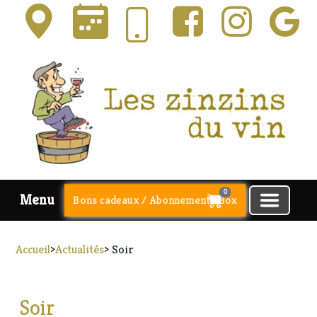
0
Menu
Bons cadeaux / Abonnements Box
Accueil
>
Actualités
> Soir
Soir