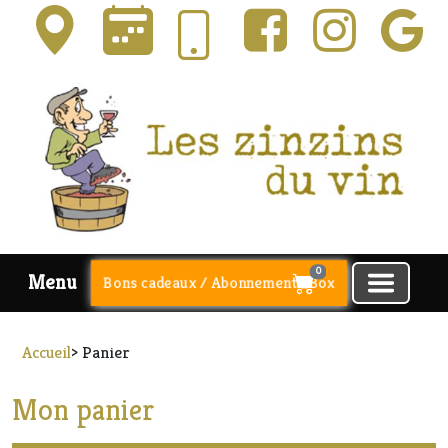
0
Menu
Bons cadeaux / Abonnements Box
Accueil
> Panier
Mon panier