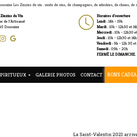
ouvaine Les Zinzins du vin : vente de vins, de champagnes, de whiskies, de rhums, de sp
 Zinzins du Vin
Horaires d'ouverture
e de l’Artisanat
Lundi :
14h – 19h
40 Douvaine
Mardi :
10h – 12h30 et 14
Mercredi :
10h – 12h30 et
Jeudi :
10h – 12h30 et 14h
Vendredi :
9h – 12h 30 et
Samedi :
09h – 20h
FERMÉ LE DIMANCHE.
BONS CADEA
SPIRITUEUX
GALERIE PHOTOS
CONTACT
La Saint-Valentin 2021 arrive